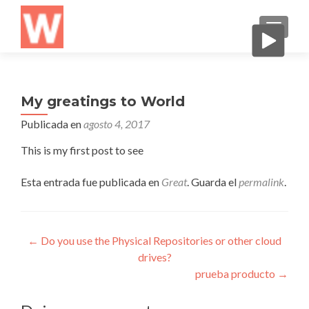
CAMBI
My greatings to World
Publicada en
agosto 4, 2017
This is my first post to see
Esta entrada fue publicada en
Great
. Guarda el
permalink
.
Navegación
←
Do you use the Physical Repositories or other cloud
drives?
de
prueba producto
→
entradas