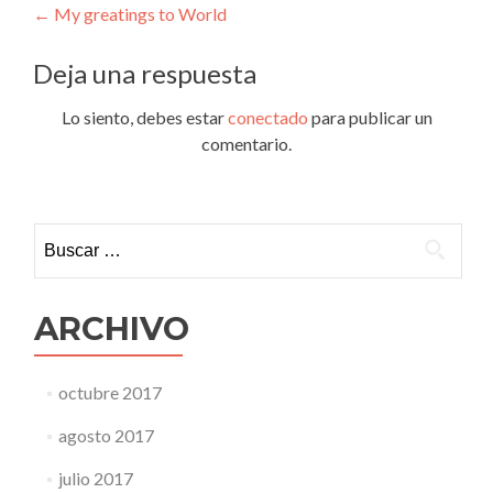
Navegación
←
My greatings to World
de
Deja una respuesta
entradas
Lo siento, debes estar
conectado
para publicar un
comentario.
Buscar:
ARCHIVO
octubre 2017
agosto 2017
julio 2017