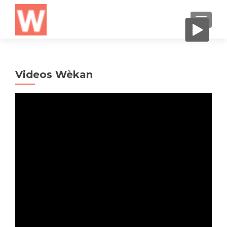
CAMBI
Videos Wèkan