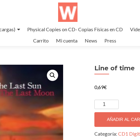
cargas)
Physical Copies on CD- Copias Físicas en CD
Vid
Carrito
Mi cuenta
News
Press
Line of time
0,69
€
Line
of
time
AÑADIR AL CA
cantidad
Categoría:
CD1 Digit