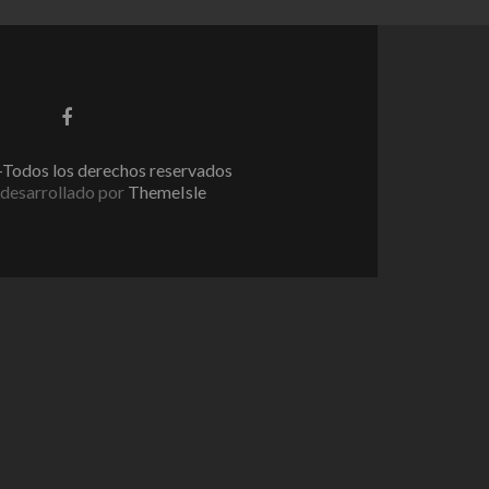
Enlace
de
Facebook
Todos los derechos reservados
desarrollado por
ThemeIsle