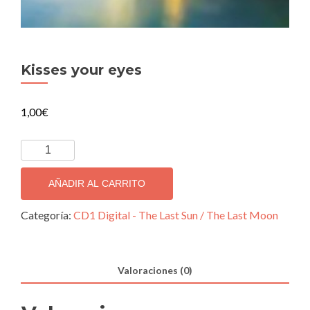
Kisses your eyes
1,00
€
Kisses
your
eyes
AÑADIR AL CARRITO
cantidad
Categoría:
CD1 Digital - The Last Sun / The Last Moon
Valoraciones (0)