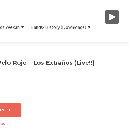
eos Wèkan
Bands-History (Downloads)
elo Rojo – Los Extraños (Live!!)
RRITO
ños