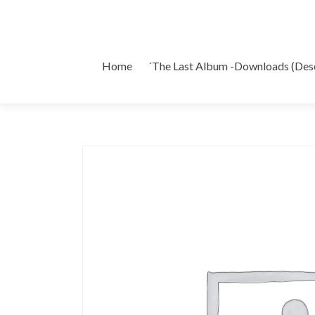
Ir
Home
´The Last Album -Downloads (Des
al
contenido