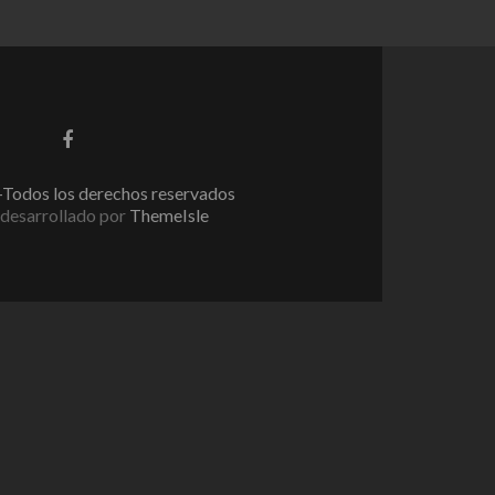
Enlace
de
Facebook
Todos los derechos reservados
desarrollado por
ThemeIsle