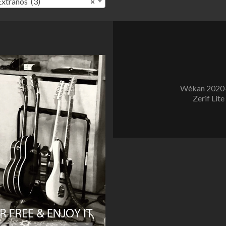
Extraños (3)
×
Wèkan 2020-
Zerif Lite