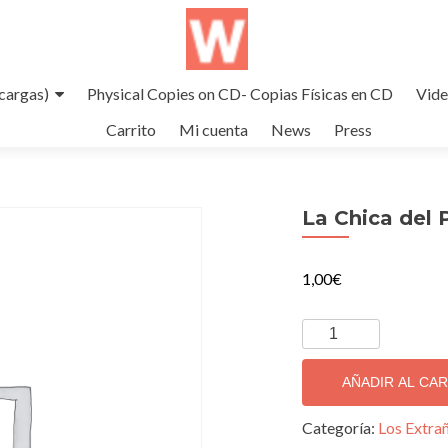
cargas)
Physical Copies on CD- Copias Físicas en CD
Vid
Carrito
Mi cuenta
News
Press
La Chica del P
1,00
€
La
Chica
del
AÑADIR AL CA
Pelo
Rojo
Categoría:
Los Extra