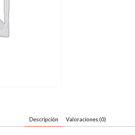
-
Los
Extraños
(Live!!)
cantidad
Descripción
Valoraciones (0)