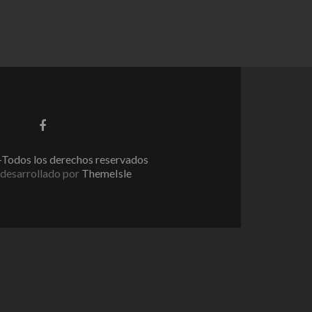
Enlace
de
Facebook
Todos los derechos reservados
desarrollado por
ThemeIsle