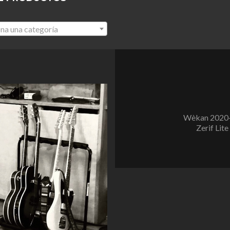
na una categoría
Wèkan 2020-
Zerif Lite